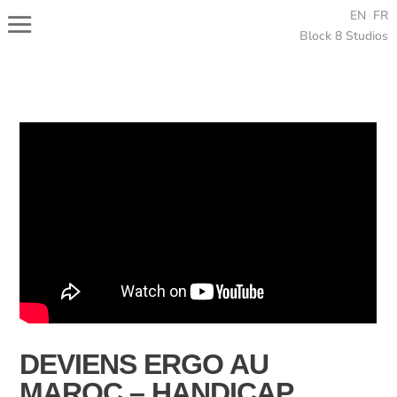
EN
FR
Block 8 Studios
DEVIENS ERGO AU
MAROC – HANDICAP