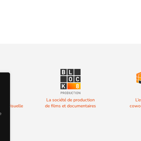
 de
La société de production
L’
diovisuelle
de films et documentaires
cowor
e